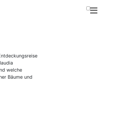
Entdeckungsreise
laudia
und welche
cher Bäume und