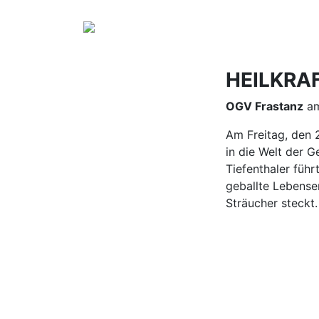
HEILKRA
OGV Frastanz
am
Am Freitag, den 
in die Welt der G
Tiefenthaler führ
geballte Lebense
Sträucher steckt.