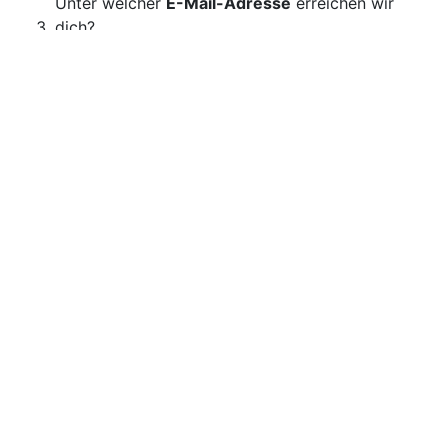
Unter welcher
E-Mail-Adresse
erreichen wir
dich?
Möchtest du uns auch deine
Telefonnummer
geben?
Für welchen Ortsverein des OGV interessierst du
dich?
Send answers
Hinweis:
Nach dem Ausfüllen dieses Formulars wird
sich der von Ihnen bestimmte OGV Verein direkt bei
Ihnen melden. Wir würden uns freuen, wenn wir Sie
schon bald in unserer großen OGV Familie begrüßen