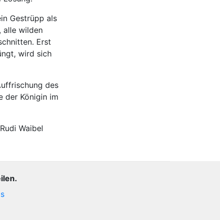
ein Gestrüpp als
 alle wilden
hnitten. Erst
üngt, wird sich
Auffrischung des
e der Königin im
 Rudi Waibel
ilen.
is