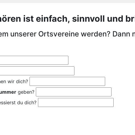
en ist einfach, sinnvoll und bri
nem unserer Ortsvereine werden? Dann 
en wir dich?
nummer
geben?
ssierst du dich?