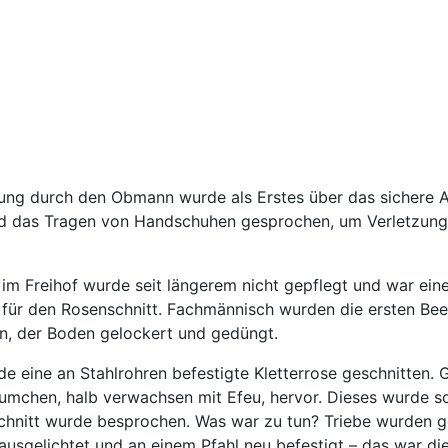
ng durch den Obmann wurde als Erstes über das sichere A
nd das Tragen von Handschuhen gesprochen, um Verletzun
im Freihof wurde seit längerem nicht gepflegt und war ein
für den Rosenschnitt. Fachmännisch wurden die ersten Bee
n, der Boden gelockert und gedüngt.
e eine an Stahlrohren befestigte Kletterrose geschnitten. G
mchen, halb verwachsen mit Efeu, hervor. Dieses wurde s
Schnitt wurde besprochen. Was war zu tun? Triebe wurden g
sgelichtet und an einem Pfahl neu befestigt – das war di