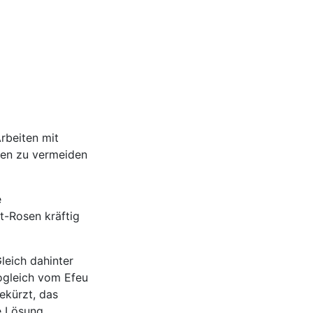
rbeiten mit
gen zu vermeiden
e
t-Rosen kräftig
leich dahinter
ogleich vom Efeu
ekürzt, das
e Lösung.