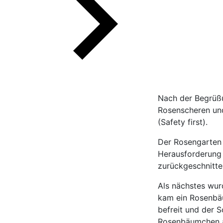
Nach der Begrüßu
Rosen­scheren u
(Safety first).
Der Rosengarten 
Herausforderung 
zurückgeschnitte
Als nächstes wurd
kam ein Rosenbäu
befreit und der 
Rosenbäumchen au