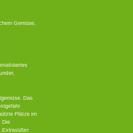
rischem Gemüse.
matisiertes
under,
htgemüse. Das
ostgefahr
ützte Plätze im
. Die
 ,Extrasüßer