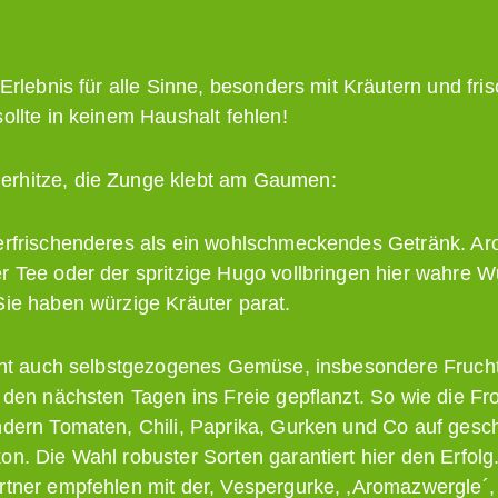
n Erlebnis für alle Sinne, besonders mit Kräutern und f
ollte in keinem Haushalt fehlen!
rhitze, die Zunge klebt am Gaumen:
erfrischenderes als ein wohlschmeckendes Getränk. Aro
r Tee oder der spritzige Hugo vollbringen hier wahre W
Sie haben würzige Kräuter parat.
scht auch selbstgezogenes Gemüse, insbesondere Fruc
n den nächsten Tagen ins Freie gepflanzt. So wie die Fr
ndern Tomaten, Chili, Paprika, Gurken und Co auf gesch
n. Die Wahl robuster Sorten garantiert hier den Erfolg
rtner empfehlen mit der, Vespergurke, ,Aromazwergle´,