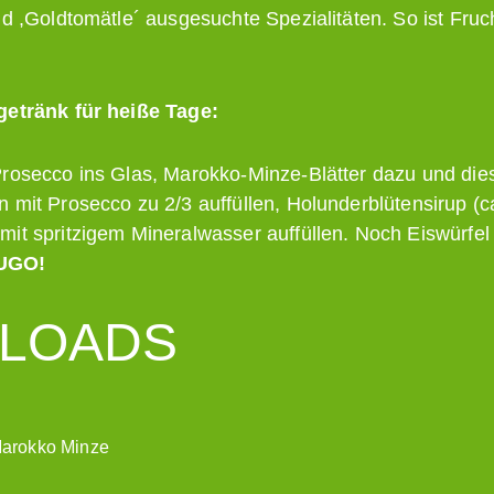
nd ,Goldtomätle´ ausgesuchte Spezialitäten. So ist Fru
getränk für heiße Tage:
rosecco ins Glas, Marokko-Minze-Blätter dazu und die
mit Prosecco zu 2/3 auffüllen, Holunderblütensirup (ca
it spritzigem Mineralwasser auffüllen. Noch Eiswürfel
HUGO!
LOADS
Marokko Minze