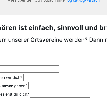
Alles über den OGV Altach unter
ogv.at/ogv-altach
en ist einfach, sinnvoll und bri
nem unserer Ortsvereine werden? Dann 
en wir dich?
nummer
geben?
ssierst du dich?