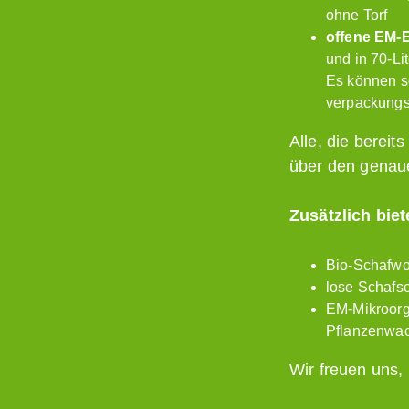
ohne Torf
offene EM-
und in 70-Lit
Es können s
verpackungs
Alle, die berei
über den genaue
Zusätzlich bie
Bio-Schafwol
lose Schafs
EM-Mikroorg
Pflanzenwac
Wir freuen uns,