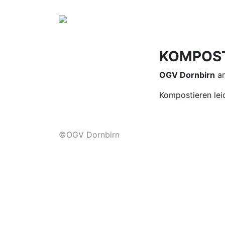
KOMPOST
OGV Dornbirn
am
Kompostieren lei
©OGV Dornbirn