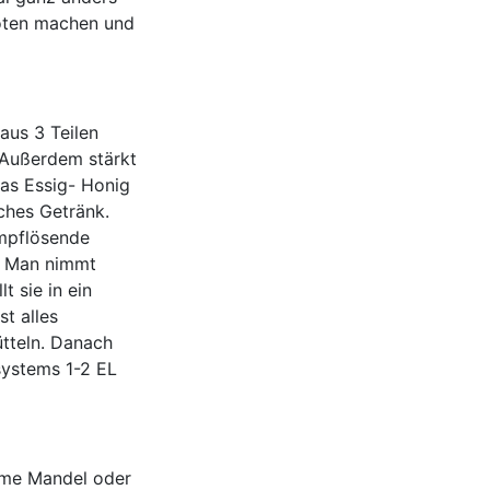
noten machen und
aus 3 Teilen
 Außerdem stärkt
das Essig- Honig
ches Getränk.
mpflösende
. Man nimmt
t sie in ein
t alles
tteln. Danach
ystems 1-2 EL
hme Mandel oder