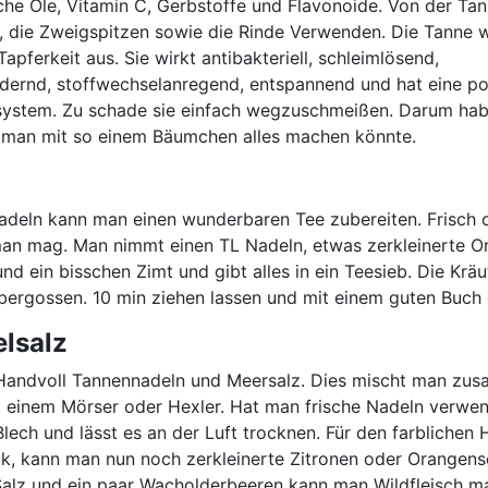
sche Öle, Vitamin C, Gerbstoffe und Flavonoide. Von der Ta
, die Zweigspitzen sowie die Rinde Verwenden. Die Tanne 
Tapferkeit aus. Sie wirkt antibakteriell, schleimlösend,
dernd, stoffwechselanregend, entspannend und hat eine po
system. Zu schade sie einfach wegzuschmeißen. Darum hab
 man mit so einem Bäumchen alles machen könnte.
deln kann man einen wunderbaren Tee zubereiten. Frisch o
an mag. Man nimmt einen TL Nadeln, etwas zerkleinerte O
nd ein bisschen Zimt und gibt alles in ein Teesieb. Die Krä
ergossen. 10 min ziehen lassen und mit einem guten Buch 
elsalz
Handvoll Tannennadeln und Meersalz. Dies mischt man zu
it einem Mörser oder Hexler. Hat man frische Nadeln verwen
Blech und lässt es an der Luft trocknen. Für den farblichen
, kann man nun noch zerkleinerte Zitronen oder Orangens
alz und ein paar Wacholderbeeren kann man Wildfleisch m