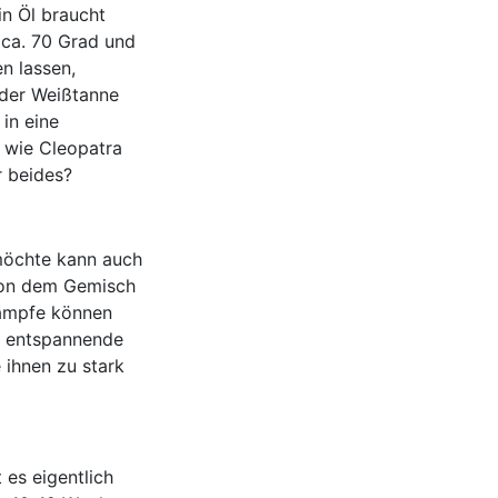
n Öl braucht
ca. 70 Grad und
n lassen,
 der Weißtanne
in eine
 wie Cleopatra
r beides?
möchte kann auch
von dem Gemisch
Dämpfe können
d entspannende
 ihnen zu stark
es eigentlich