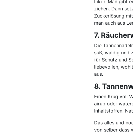
Likör. Man gibt 
ziehen. Dann set
Zuckerlösung mit
man auch aus Le
7. Räucher
Die Tannennadeln 
süß, waldig und z
für Schutz und S
liebevollen, wohl
aus.
8. Tannen
Einen Krug voll 
airup oder water
Inhaltstoffen. Na
Das alles und no
von selber dass