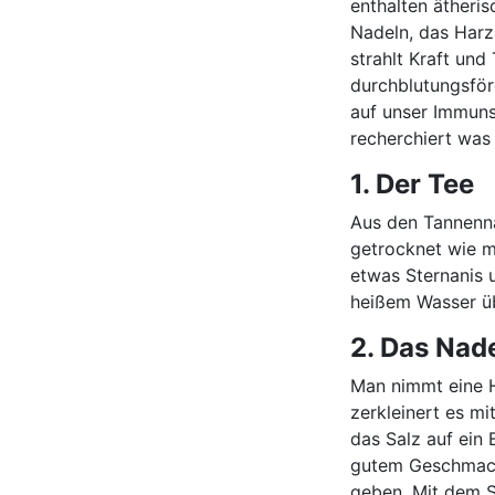
enthalten ätheri
Nadeln, das Harz
strahlt Kraft und 
durchblutungsför
auf unser Immun
recherchiert was
1. Der Tee
Aus den Tannenna
getrocknet wie m
etwas Sternanis u
heißem Wasser üb
2. Das Nad
Man nimmt eine 
zerkleinert es m
das Salz auf ein 
gutem Geschmack
geben. Mit dem S