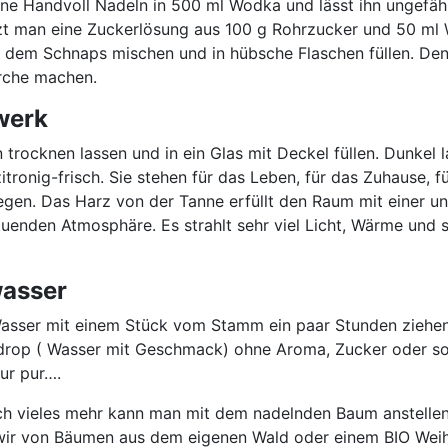
eine Handvoll Nadeln in 500 ml Wodka und lässt ihn ungefä
zt man eine Zuckerlösung aus 100 g Rohrzucker und 50 ml 
 dem Schnaps mischen und in hübsche Flaschen füllen. De
rche machen.
werk
trocknen lassen und in ein Glas mit Deckel füllen. Dunkel l
itronig-frisch. Sie stehen für das Leben, für das Zuhause, f
egen. Das Harz von der Tanne erfüllt den Raum mit einer u
tuenden Atmosphäre. Es strahlt sehr viel Licht, Wärme und s
wasser
Wasser mit einem Stück vom Stamm ein paar Stunden ziehen
drop ( Wasser mit Geschmack) ohne Aroma, Zucker oder so
tur pur….
ch vieles mehr kann man mit dem nadelnden Baum anstellen.
 wir von Bäumen aus dem eigenen Wald oder einem BIO We