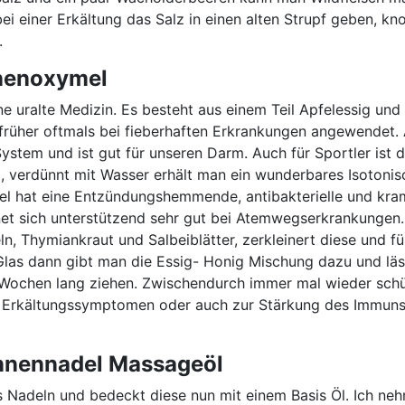
bei einer Erkältung das Salz in einen alten Strupf geben, k
.
nnenoxymel
ne uralte Medizin. Es besteht aus einem Teil Apfelessig und 
früher oftmals bei fieberhaften Erkrankungen angewendet.
ystem und ist gut für unseren Darm. Auch für Sportler ist 
, verdünnt mit Wasser erhält man ein wunderbares Isotonis
l hat eine Entzündungshemmende, antibakterielle und kra
et sich unterstützend sehr gut bei Atemwegserkrankungen
, Thymiankraut und Salbeiblätter, zerkleinert diese und füll
Glas dann gibt man die Essig- Honig Mischung dazu und läss
Wochen lang ziehen. Zwischendurch immer mal wieder schü
i Erkältungssymptomen oder auch zur Stärkung des Immuns
nnennadel Massageöl
Nadeln und bedeckt diese nun mit einem Basis Öl. Ich ne