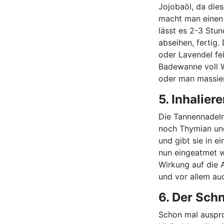
Jojobaöl, da die
macht man einen
lässt es 2-3 Stu
abseihen, fertig
oder Lavendel fe
Badewanne voll W
oder man massier
5. Inhalie
Die Tannennadeln
noch Thymian un
und gibt sie in 
nun eingeatmet w
Wirkung auf die 
und vor allem au
6. Der Sch
Schon mal auspro