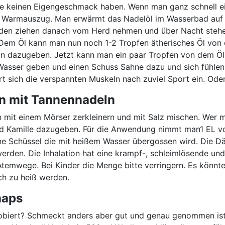
se keinen Eigengeschmack haben. Wenn man ganz schnell ei
 Warmauszug. Man erwärmt das Nadelöl im Wasserbad auf 
nden ziehen danach vom Herd nehmen und über Nacht stehe
. Dem Öl kann man nun noch 1-2 Tropfen ätherisches Öl von
in dazugeben. Jetzt kann man ein paar Tropfen von dem Öl 
asser geben und einen Schuss Sahne dazu und sich fühlen
t sich die verspannten Muskeln nach zuviel Sport ein. Ode
ren mit Tannennadeln
 mit einem Mörser zerkleinern und mit Salz mischen. Wer 
d Kamille dazugeben. Für die Anwendung nimmt man1 EL 
eine Schüssel die mit heißem Wasser übergossen wird. Die 
erden. Die Inhalation hat eine krampf-, schleimlösende un
Atemwege. Bei Kinder die Menge bitte verringern. Es könnte
ch zu heiß werden.
naps
biert? Schmeckt anders aber gut und genau genommen ist 