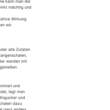
nne kann man die
wirkt mächtig und
sitive Wirkung
en wir
der alle Zutaten
rangenschalen,
uter werden mit
genießen.
sammen und
det, legt man
 Hingucker und
chalen dazu
al ganz anders