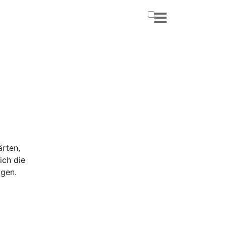
ärten,
ich die
igen.