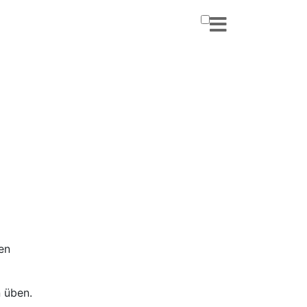
en
n üben.