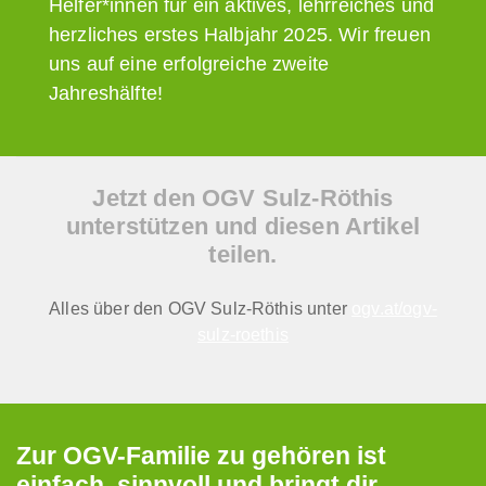
Helfer*innen für ein aktives, lehrreiches und
herzliches erstes Halbjahr 2025. Wir freuen
uns auf eine erfolgreiche zweite
Jahreshälfte!
Jetzt den OGV Sulz-Röthis
unterstützen und diesen Artikel
teilen.
Alles über den OGV Sulz-Röthis unter
ogv.at/ogv-
sulz-roethis
Zur OGV-Familie zu gehören ist
einfach, sinnvoll und bringt dir