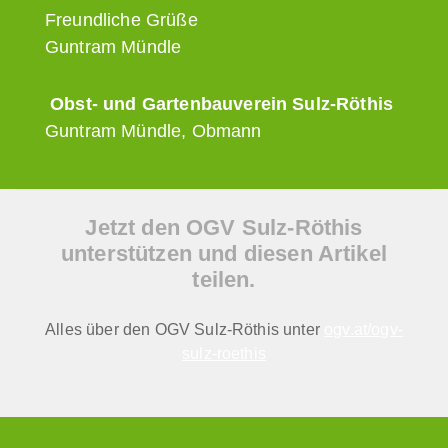
Freundliche Grüße
Guntram Mündle
Obst- und Gartenbauverein Sulz-Röthis
Guntram Mündle, Obmann
Jetzt den OGV Sulz-Röthis
unterstützen und diesen Artikel
teilen.
Alles über den OGV Sulz-Röthis unter
ogv.at/ogv-
sulz-roethis