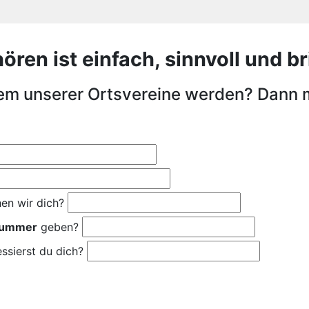
en ist einfach, sinnvoll und bri
nem unserer Ortsvereine werden? Dann 
en wir dich?
nummer
geben?
ssierst du dich?