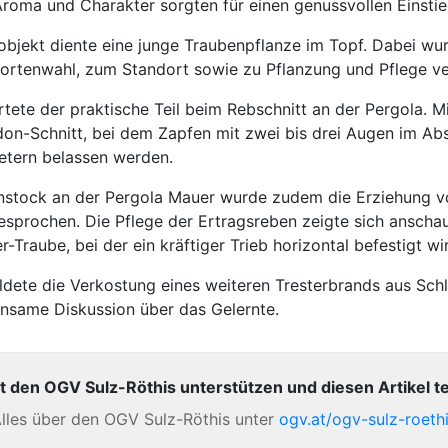
Aroma und Charakter sorgten für einen genussvollen Einstie
bjekt diente eine junge Traubenpflanze im Topf. Dabei wu
ortenwahl, zum Standort sowie zu Pflanzung und Pflege ver
rtete der praktische Teil beim Rebschnitt an der Pergola. 
don-Schnitt, bei dem Zapfen mit zwei bis drei Augen im A
etern belassen werden.
stock an der Pergola Mauer wurde zudem die Erziehung v
sprochen. Die Pflege der Ertragsreben zeigte sich anschau
-Traube, bei der ein kräftiger Trieb horizontal befestigt wi
ldete die Verkostung eines weiteren Tresterbrands aus Sch
nsame Diskussion über das Gelernte.
t den OGV Sulz-Röthis unterstützen und diesen Artikel te
lles über den OGV Sulz-Röthis unter
ogv.at/ogv-sulz-roeth