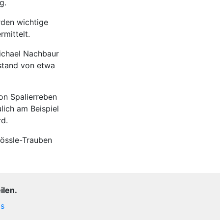
g.
rden wichtige
mittelt.
Michael Nachbaur
bstand von etwa
on Spalierreben
lich am Beispiel
rd.
lössle-Trauben
ilen.
is