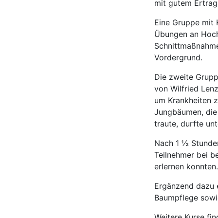
mit gutem Ertrag
Eine Gruppe mit 
Übungen an Hoch
Schnittmaßnahmen
Vordergrund.
Die zweite Grupp
von Wilfried Len
um Krankheiten z
Jungbäumen, die 
traute, durfte un
Nach 1 ½ Stunden
Teilnehmer bei b
erlernen konnten.
Ergänzend dazu e
Baumpflege sowie
Weitere Kurse fi