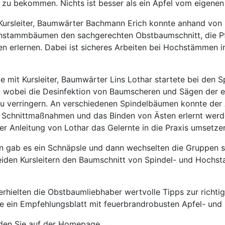
 zu bekommen. Nichts ist besser als ein Apfel vom eigene
Kursleiter, Baumwärter Bachmann Erich konnte anhand von 
stammbäumen den sachgerechten Obstbaumschnitt, die P
 erlernen. Dabei ist sicheres Arbeiten bei Hochstämmen 
e mit Kursleiter, Baumwärter Lins Lothar startete bei den
z wobei die Desinfektion von Baumscheren und Sägen der ers
u verringern. An verschiedenen Spindelbäumen konnte der
Schnittmaßnahmen und das Binden von Ästen erlernt werd
ter Anleitung von Lothar das Gelernte in die Praxis umsetze
 gab es ein Schnäpsle und dann wechselten die Gruppen s
eiden Kursleitern den Baumschnitt von Spindel- und Hoc
rhielten die Obstbaumliebhaber wertvolle Tipps zur richt
 ein Empfehlungsblatt mit feuerbrandrobusten Apfel- und 
nden Sie auf der Homepage