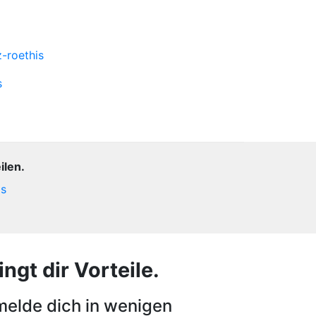
-roethis
s
ilen.
is
ngt dir Vorteile.
melde dich in wenigen