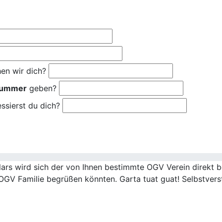
en wir dich?
nummer
geben?
ssierst du dich?
rs wird sich der von Ihnen bestimmte OGV Verein direkt be
OGV Familie begrüßen könnten. Garta tuat guat! Selbstvers