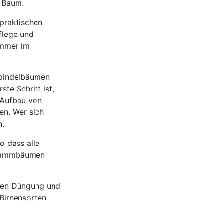
n Baum.
praktischen
flege und
immer im
 Spindelbäumen
te Schritt ist,
 Aufbau von
en. Wer sich
n.
o dass alle
hstammbäumen
igen Düngung und
Birnensorten.