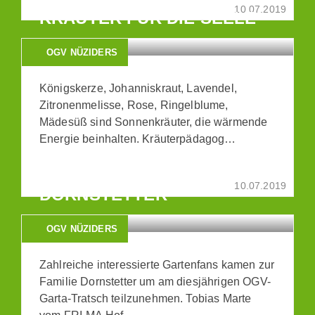
10.07.2019
KRÄUTER FÜR DIE SEELE
OGV NÜZIDERS
Königskerze, Johanniskraut, Lavendel,
Zitronenmelisse, Rose, Ringelblume,
Mädesüß sind Sonnenkräuter, die wärmende
Energie beinhalten. Kräuterpädagog…
GARTATRATSCH BEI FAM.
10.07.2019
DORNSTETTER
OGV NÜZIDERS
Zahlreiche interessierte Gartenfans kamen zur
Familie Dornstetter um am diesjährigen OGV-
Garta-Tratsch teilzunehmen. Tobias Marte