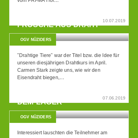
vom FRI-MA Hof…
LIBELLEN,
SCHMETTERLINGE,
10.07.2019
FRÖSCHE AUS DRAHT
OGV NÜZIDERS
"Drahtige Tiere" war der Titel bzw. die Idee für
unseren diesjährigen Drahtkurs im April.
Carmen Stark zeigte uns, wie wir den
Eisendraht biegen,…
AUSWINTERUNG: DAS
MOBILE GRÜN KOMMT AUS
07.06.2019
DEM LAGER
OGV NÜZIDERS
Interessiert lauschten die Teilnehmer am