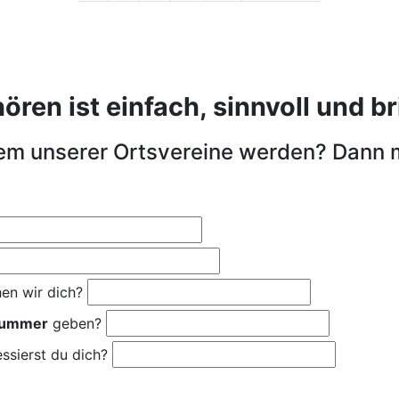
en ist einfach, sinnvoll und bri
nem unserer Ortsvereine werden? Dann 
en wir dich?
nummer
geben?
ssierst du dich?