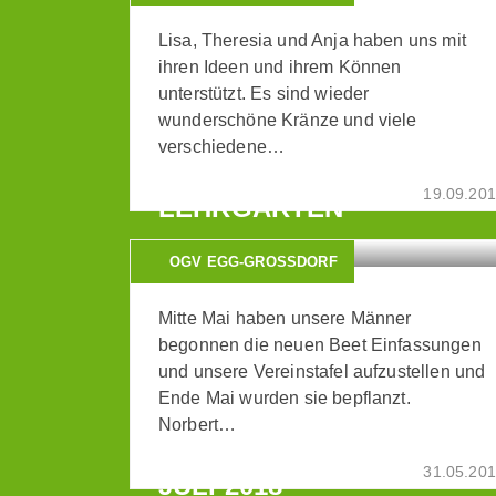
Lisa, Theresia und Anja haben uns mit
ihren Ideen und ihrem Können
unterstützt. Es sind wieder
wunderschöne Kränze und viele
verschiedene…
ES TUT SICH WAS IM
19.09.20
LEHRGARTEN
OGV EGG-GROSSDORF
Mitte Mai haben unsere Männer
begonnen die neuen Beet Einfassungen
und unsere Vereinstafel aufzustellen und
Ende Mai wurden sie bepflanzt.
Norbert…
GARTENBEGEHUNG 03.
31.05.20
JULI 2018