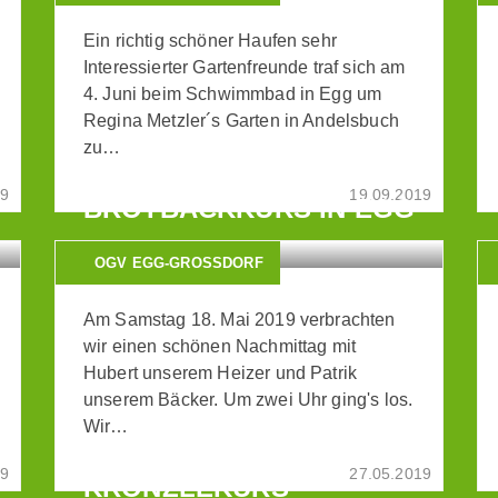
Ein richtig schöner Haufen sehr
Interessierter Gartenfreunde traf sich am
4. Juni beim Schwimmbad in Egg um
Regina Metzler´s Garten in Andelsbuch
zu…
19
19.09.2019
BROTBACKKURS IN EGG
OGV EGG-GROSSDORF
Am Samstag 18. Mai 2019 verbrachten
wir einen schönen Nachmittag mit
Hubert unserem Heizer und Patrik
unserem Bäcker. Um zwei Uhr ging's los.
Wir…
19
27.05.2019
KRÖNZLEKURS