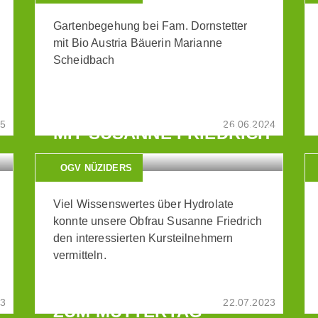
Gartenbegehung bei Fam. Dornstetter
mit Bio Austria Bäuerin Marianne
Scheidbach
DESTILLATIONS-KURS
25
26.06.2024
MIT SUSANNE FRIEDRICH
OGV NÜZIDERS
Viel Wissenswertes über Hydrolate
konnte unsere Obfrau Susanne Friedrich
den interessierten Kursteilnehmern
vermitteln.
KRÄUTER-GESCHENKE
23
22.07.2023
ZUM MUTTERTAG