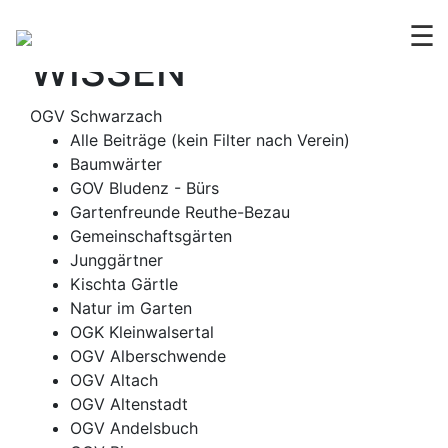
OGV
ERLEBEN &
☰
WISSEN
OGV Schwarzach
Alle Beiträge (kein Filter nach Verein)
Baumwärter
GOV Bludenz - Bürs
Gartenfreunde Reuthe-Bezau
Gemeinschaftsgärten
Junggärtner
Kischta Gärtle
Natur im Garten
OGK Kleinwalsertal
OGV Alberschwende
OGV Altach
OGV Altenstadt
OGV Andelsbuch