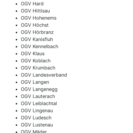
OGV Hard
OGV Hittisau
OGV Hohenems
OGV Höchst
OGV Hörbranz
OGV Kanisfluh
OGV Kennelbach
OGV Klaus
OGV Koblach
OGV Krumbach
OGV Landesverband
OGV Langen
OGV Langenegg
OGV Lauterach
OGV Leiblachtal
OGV Lingenau
OGV Ludesch
OGV Lustenau
OGV Mäder