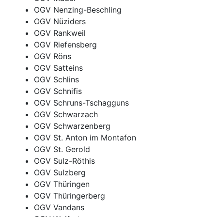
OGV Nenzing-Beschling
OGV Nüziders
OGV Rankweil
OGV Riefensberg
OGV Röns
OGV Satteins
OGV Schlins
OGV Schnifis
OGV Schruns-Tschagguns
OGV Schwarzach
OGV Schwarzenberg
OGV St. Anton im Montafon
OGV St. Gerold
OGV Sulz-Röthis
OGV Sulzberg
OGV Thüringen
OGV Thüringerberg
OGV Vandans