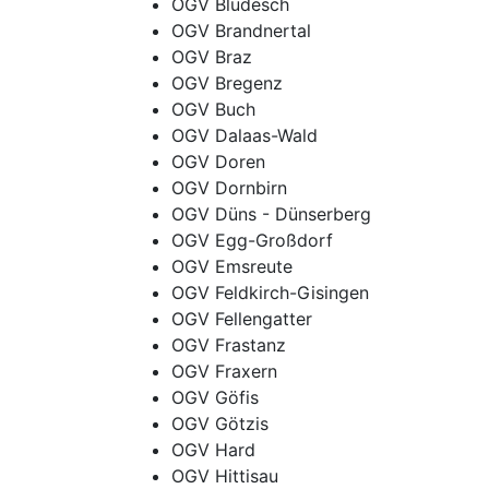
OGV Bludesch
OGV Brandnertal
OGV Braz
OGV Bregenz
OGV Buch
OGV Dalaas-Wald
OGV Doren
OGV Dornbirn
OGV Düns - Dünserberg
OGV Egg-Großdorf
OGV Emsreute
OGV Feldkirch-Gisingen
OGV Fellengatter
OGV Frastanz
OGV Fraxern
OGV Göfis
OGV Götzis
OGV Hard
OGV Hittisau