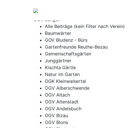
OGV
CHRONIK
OGV Langen
Alle Beiträge (kein Filter nach Verein)
Baumwärter
GOV Bludenz - Bürs
Gartenfreunde Reuthe-Bezau
Gemeinschaftsgärten
Junggärtner
Kischta Gärtle
Natur im Garten
OGK Kleinwalsertal
OGV Alberschwende
OGV Altach
OGV Altenstadt
OGV Andelsbuch
OGV Bizau
OGV Blons