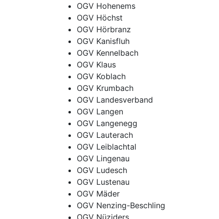
OGV Hohenems
OGV Höchst
OGV Hörbranz
OGV Kanisfluh
OGV Kennelbach
OGV Klaus
OGV Koblach
OGV Krumbach
OGV Landesverband
OGV Langen
OGV Langenegg
OGV Lauterach
OGV Leiblachtal
OGV Lingenau
OGV Ludesch
OGV Lustenau
OGV Mäder
OGV Nenzing-Beschling
OGV Nüziders