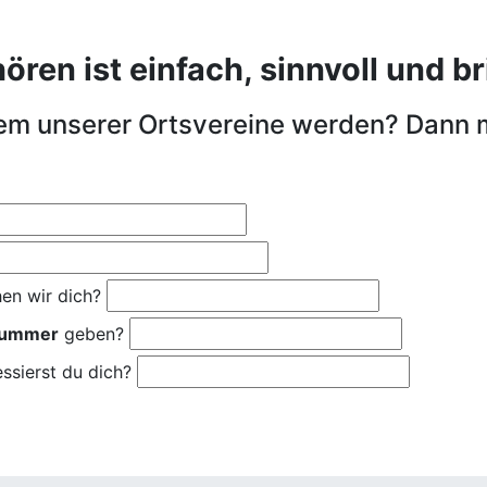
en ist einfach, sinnvoll und bri
nem unserer Ortsvereine werden? Dann 
en wir dich?
nummer
geben?
ssierst du dich?