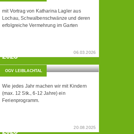
mit Vortrag von Katharina Lagler aus
Lochau, Schwalbenschwänze und deren
erfolgreiche Vermehrung im Garten
FERIENPROGRAMM FÜR
KINDER "BRÖTCHEN
LECKER, LECKER" 20-08-
06.03.2026
2025
OGV LEIBLACHTAL
Wie jedes Jahr machen wir mit Kindern
(max. 12 Stk., 6-12 Jahre) ein
Ferienprogramm.
KOMPOSTIERKURS MIT
JOSEF BEREUTER 23-05-
20.08.2025
2025