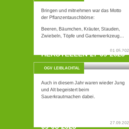
Bringen und mitnehmen war das Motto
der Pflanzentauschbörse:
Beeren, Bäumchen, Kräuter, Stauden,
Zwiebeln, Töpfe und Gartenwerkzeug…
SAUERKRAUT SELBST
01.05.20
HERSTELLEN 27-09-2025
OGV LEIBLACHTAL
Auch in diesem Jahr waren wieder Jung
und Alt begeistert beim
Sauerkrautmachen dabei.
EXKURSION:
GARTENRARITÄTEN UND
HISTORISCHE SORTEN
27.09.20
09-08-2025