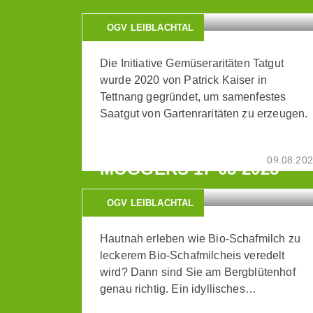
OGV LEIBLACHTAL
Die Initiative Gemüseraritäten Tatgut
wurde 2020 von Patrick Kaiser in
Tettnang gegründet, um samenfestes
Saatgut von Gartenraritäten zu erzeugen.
EXKURSION:
BERGBLÜTENHOF
09.08.20
MÖGGERS 17-05-2025
OGV LEIBLACHTAL
Hautnah erleben wie Bio-Schafmilch zu
leckerem Bio-Schafmilcheis veredelt
wird? Dann sind Sie am Bergblütenhof
genau richtig. Ein idyllisches…