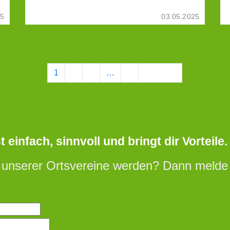
25
03.05.2025
1
2
3
…
7
Nächste
einfach, sinnvoll und bringt dir Vorteile.
 unserer Ortsvereine werden? Dann melde d