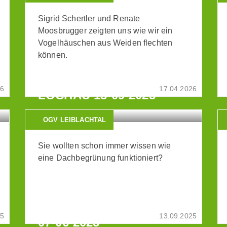
Sigrid Schertler und Renate
Moosbrugger zeigten uns wie wir ein
Vogelhäuschen aus Weiden flechten
können.
WORKSHOP ZUR
DACHBEGRÜNUNG IN
26
17.04.2026
LOCHAU 13-09-2025
OGV LEIBLACHTAL
Sie wollten schon immer wissen wie
eine Dachbegrünung funktioniert?
EXKURSION: AQUAPONIK
25
13.09.2025
07-06-2025