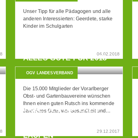
Unser Tipp für alle Pädagogen und alle
anderen Interessierten: Geerdete, starke
Kinder im Schulgarten
18
06.02.2018
ALLES GUTE FÜR 2018
OGV LANDESVERBAND
Die 15.000 Mitglieder der Vorarlberger
Obst- und Gartenbauvereine wünschen
Ihnen einen guten Rutsch ins kommende
TAGE DER OFFENEN
Jahr! Alles Gute, viel Gesundheit und…
GARTENTÜRE -
VORBEREITUNGEN
18
29.12.2017
LAUFEN