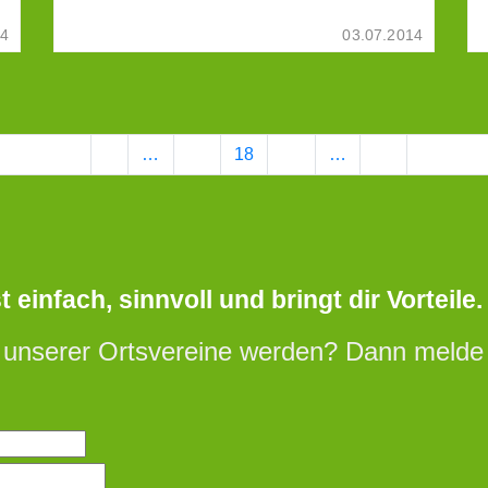
14
03.07.2014
Vorherige
1
…
17
18
19
…
23
Nächste
einfach, sinnvoll und bringt dir Vorteile.
 unserer Ortsvereine werden? Dann melde d