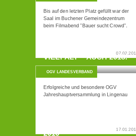
Bis auf den letzten Platz gefüllt war der
Saal im Buchener Gemeindezentrum
beim Filmabend "Bauer sucht Crowd".
WIR LIEBEN DIE BUNTE
07.02.20
VIELFALT – AUCH 2018!
OGV LANDESVERBAND
Erfolgreiche und besondere OGV
Jahreshauptversammlung in Lingenau
REZEPTE VON GERHARD
KERBER -
FUNKTIONÄRSTAGUNG
17.01.20
2016