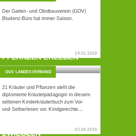
Der Garten- und Obstbauverein (GOV)
Bludenz-Bürs hat immer Saison.
KRÄUTERNEST - MIT
KINDERN DIE WELT DER
19.01.2018
PFLANZEN ERLEBEN
OGV LANDESVERBAND
21 Kräuter und Pflanzen stellt die
diplomierte Kräuterpädagogin in diesem
seltenen Kinderkräuterbuch zum Vor-
und Selberlesen vor. Kindgerechte…
WILDE
FRÜHLINGSBLÜHER AUS
02.04.2016
ZWIEBELN